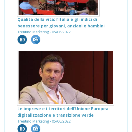
Qualità della vita: l’Italia e gli indici di
benessere per giovani, anziani e bambini
Trentino Marketing - 05/06/2022
Le imprese e i territori dell’Unione Europea:
digitalizzazione e transizione verde
Trentino Marketing - 05/06/2022