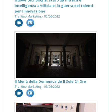
Nuove tecnologie, start-up fintech e
intelligenza artificiale: la guerra dei talenti
per l’innovazione
Trentino Marketing - 05/06/2022
Il Menù della Domenica de Il Sole 24 Ore
Trentino Marketing - 05/06/2022