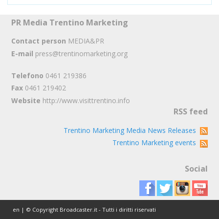
PR Media Trentino Marketing
Contact person
MEDIA&PR
E-mail
press@trentinomarketing.org
Telefono
0461 219386
Fax
0461 219402
Website
http://www.visittrentino.info
RSS feed
Trentino Marketing Media News Releases
Trentino Marketing events
Social
en | © Copyright Broadcaster.it - Tutti i diritti riservati