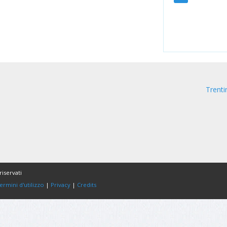
Trent
riservati
ermini d'utilizzo
|
Privacy
|
Credits