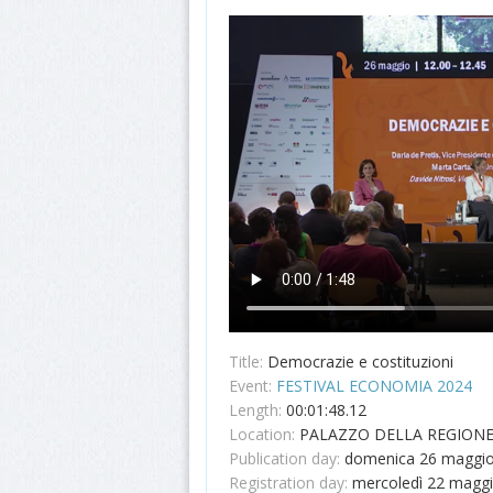
Title:
Democrazie e costituzioni
Event:
FESTIVAL ECONOMIA 2024
Length:
00:01:48.12
Location:
PALAZZO DELLA REGION
Publication day:
domenica 26 maggi
Registration day:
mercoledì 22 magg